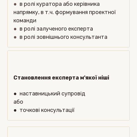
●
в ролі куратора або керівника
напрямку, в т.ч. формування проектної
команди
●
в ролі залученого експерта
●
в ролі зовнішнього консультан
та
Становлення експерта м'якої ніші
●
наставницький супровід
або
●
точкові консультації